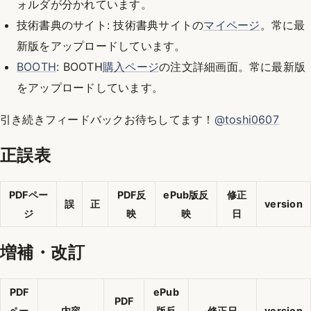
ォルダが分かれています。
技術書典のサイト: 技術書典サイトの
マイページ
。常に最
新版をアップロードしています。
BOOTH
: BOOTH
購入ページ
の注文詳細画面。常に最新版
をアップロードしています。
引き続きフィードバックお待ちしてます！
@toshi0607
正誤表
PDFペー
PDF反
ePub版反
修正
誤
正
version
ジ
映
映
日
増補・改訂
PDF
ePub
PDF
ペー
内容
版反
修正日
version